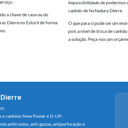
erviço.
impossibilidade de podermos r
canhão de fechadura Dierre.
ido a chave de casa ou do
ras Dierre no Estoril de forma
O que para si pode ser um enor
no.
pois a nível de troca de canhão
a solução. Peça-nos um orçame
Dierre
os;
cos e canhões New Power e D-UP;
ente antirroubo, anti-gazua, antiperfuração e