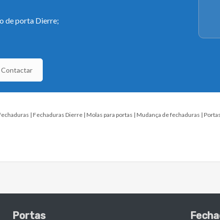
o de porta Dierre;
Contactar
fechaduras
Fechaduras Dierre
Molas para portas
Mudança de fechaduras
Portas
Portas
Fecha