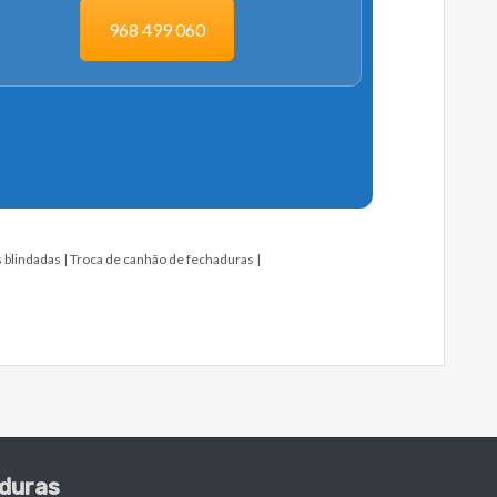
968 499 060
 blindadas
Troca de canhão de fechaduras
duras