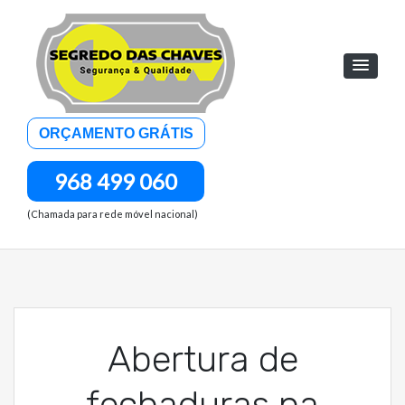
Skip
to
content
Abertura de Portas
ORÇAMENTO GRÁTIS
24H
968 499 060
(Chamada para rede móvel nacional)
Abertura de
fechaduras na