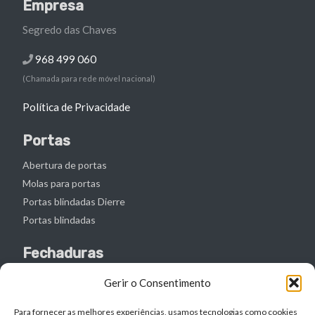
Empresa
Segredo das Chaves
968 499 060
(Chamada para rede móvel nacional)
Política de Privacidade
Portas
Abertura de portas
Molas para portas
Portas blindadas Dierre
Portas blindadas
Fechaduras
Abertura de fechaduras
Gerir o Consentimento
Canhões de fechaduras
Para fornecer as melhores experiências, usamos tecnologias como cookies
Mudança de fechaduras