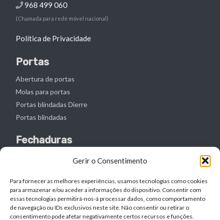
968 499 060
(Chamada para rede móvel nacional)
Política de Privacidade
Portas
Abertura de portas
Molas para portas
Portas blindadas Dierre
Portas blindadas
Fechaduras
Abertura de fechaduras
Gerir o Consentimento
Canhões de fechaduras
Para fornecer as melhores experiências, usamos tecnologias como cookies
Mudança de fechaduras
para armazenar e/ou aceder a informações do dispositivo. Consentir com
Troca de canhão de fechaduras
essas tecnologias permitirá-nos-á processar dados, como comportamento
de navegação ou IDs exclusivos neste site. Não consentir ou retirar o
consentimento pode afetar negativamente certos recursos e funções.