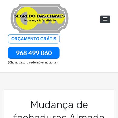
Skip
to
content
Abertura de Portas
ORÇAMENTO GRÁTIS
24H
968 499 060
(Chamada para rede móvel nacional)
Mudança de
fechaduras Almada